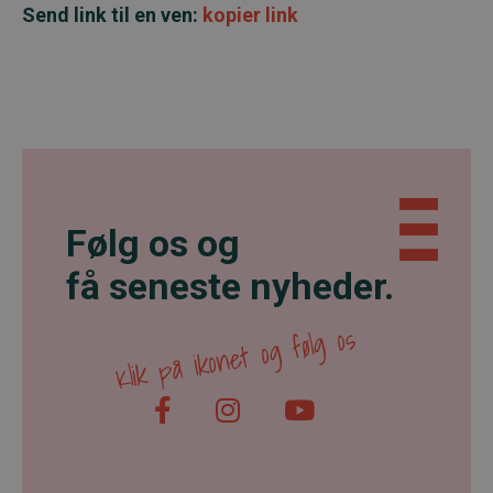
Send link til en ven:
kopier link
Følg os og
få seneste nyheder.
Klik på ikonet og følg os