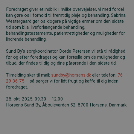
F
oredraget giver et indblik i, hvilke overvejelser, vi med fordel
kan gøre os i forhold til fremtidig pleje og behandling. Sabrina
Westergaard gør os klogere på vigtige emner om den sidste
tid som bl.a. livsforlængende behandling,
behandlingstestamente, patientrettigheder og muligheder for
lindrende behandling.
Sund By’s sorgkoordinator Dorde Petersen vil stå til rådighed
før og efter foredraget og kan fortælle om de muligheder og
tilbud, der findes til dig og dine pårørende i den sidste tid.
Tilmelding sker til mail:
sundby@horsens.dk
eller telefon:
76
29 36 75
– så sørger vi for lidt frugt og kaffe til dig inden
foredraget.
28. okt. 2025, 09.30 – 12.00
Horsens Sund By, Åboulevarden 52, 8700 Horsens, Danmark