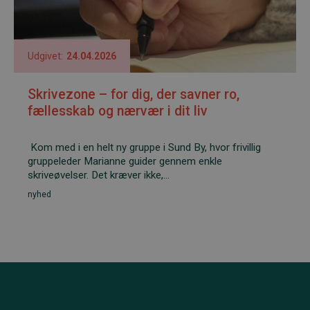
Udgivet:
24.04.2026
Skrivezone – for dig, der savner ro,
fællesskab og nærvær i dit liv
Kom med i en helt ny gruppe i Sund By, hvor frivillig
gruppeleder Marianne guider gennem enkle
skriveøvelser. Det kræver ikke,...
nyhed