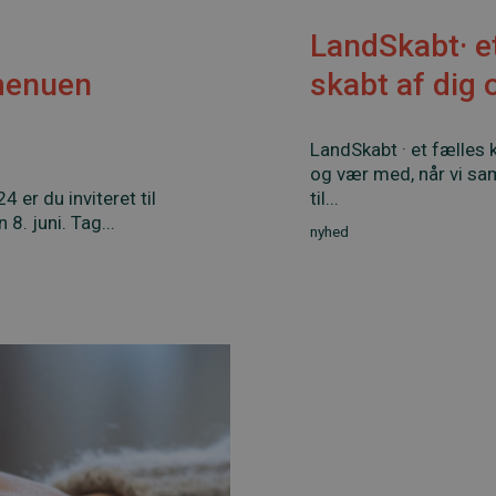
LandSkabt· et
menuen
skabt af dig 
LandSkabt · et fælles 
og vær med, når vi s
 er du inviteret til
til...
8. juni. Tag...
nyhed