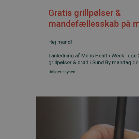
Gratis grillpølser &
mandefællesskab på 
Hej mand!
I anledning af Mens Health Week i uge 24
grillpølser & brød i Sund By mandag den 
tidligere nyhed