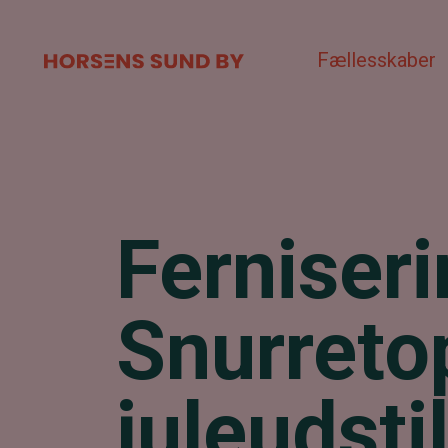
Fællesskaber
Ferniseri
Snurreto
juleudsti