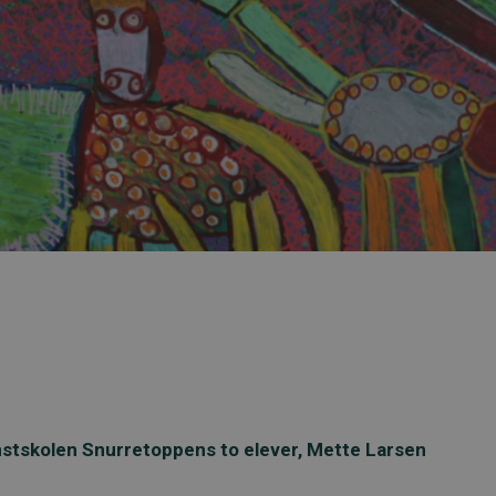
oppens juleudstilling
unstskolen Snurretoppens to elever, Mette Larsen