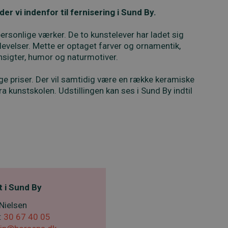
r vi indenfor til fernisering i Sund By.
ersonlige værker. De to kunstelever har ladet sig
levelser. Mette er optaget farver og ornamentik,
nsigter, humor og naturmotiver.
ge priser. Der vil samtidig være en række keramiske
fra kunstskolen. Udstillingen kan ses i Sund By indtil
 i Sund By
Nielsen
:
30 67 40 05