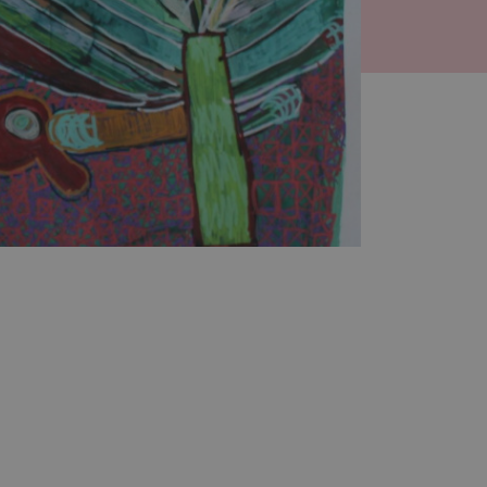
Aa+
Aa-