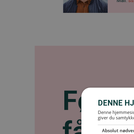
Mail:
ss
Følg 
DENNE HJ
Denne hjemmeside
giver du samtykke
få se
Absolut nødve