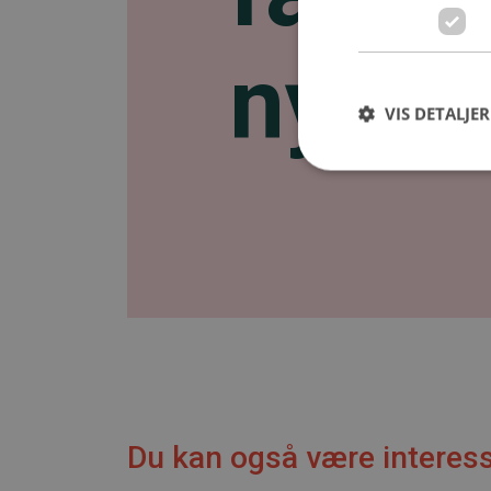
nyhed
VIS DETALJER
Du kan også være interess