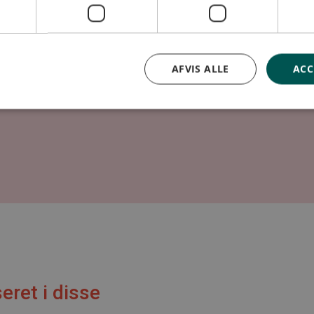
Klik p
er.
AFVIS ALLE
ACC
eret i disse