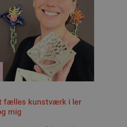
 fælles kunstværk i ler
og mig