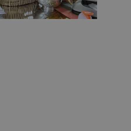
Aa+
Aa-