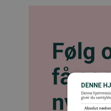
Følg 
få se
DENNE HJ
nyhed
Denne hjemmeside
giver du samtykke
Absolut nødve