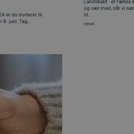
LandSkabt · et fælles 
og vær med, når vi s
 er du inviteret til
til...
8. juni. Tag...
nyhed