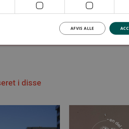
AFVIS ALLE
ACC
eret i disse