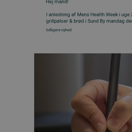
Hej mand!
I anledning af Mens Health Week i uge 24
grillpølser & brød i Sund By mandag den 
tidligere nyhed